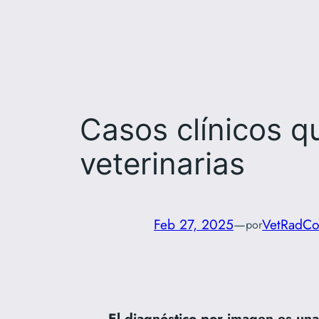
Casos clínicos q
veterinarias
Feb 27, 2025
—
VetRadCo
por
El diagnóstico por imagen es una