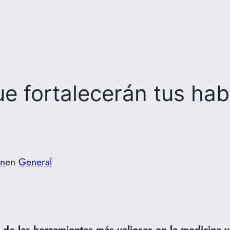
ue fortalecerán tus hab
n
en
General
 de las herramientas más valiosas en la medicina v