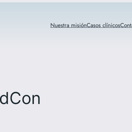
Nuestra misión
Casos clínicos
Cont
adCon