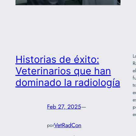
L
Historias de éxito:
R
Veterinarios que han
e
f
dominado la radiología
t
e
e
Feb 27, 2025
—
p
e
VetRadCon
por