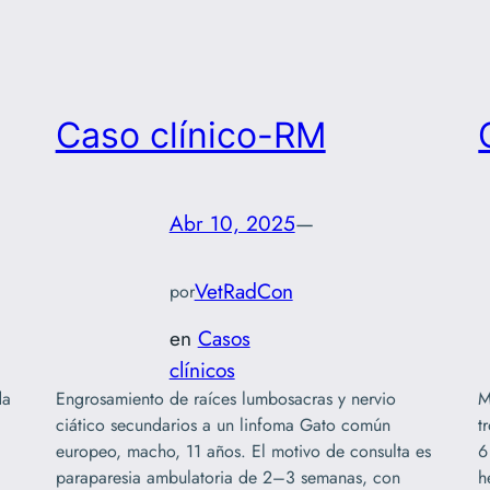
Caso clínico-RM
Abr 10, 2025
—
VetRadCon
por
en
Casos
clínicos
da
Engrosamiento de raíces lumbosacras y nervio
M
ciático secundarios a un linfoma Gato común
t
europeo, macho, 11 años. El motivo de consulta es
6
paraparesia ambulatoria de 2–3 semanas, con
h