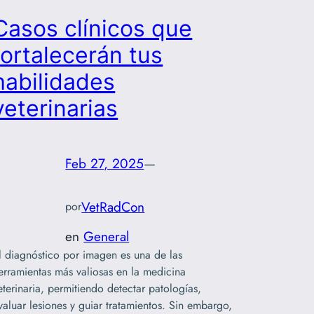
Casos clínicos que
fortalecerán tus
habilidades
veterinarias
Feb 27, 2025
—
VetRadCon
por
en
General
l diagnóstico por imagen es una de las
erramientas más valiosas en la medicina
eterinaria, permitiendo detectar patologías,
valuar lesiones y guiar tratamientos. Sin embargo,