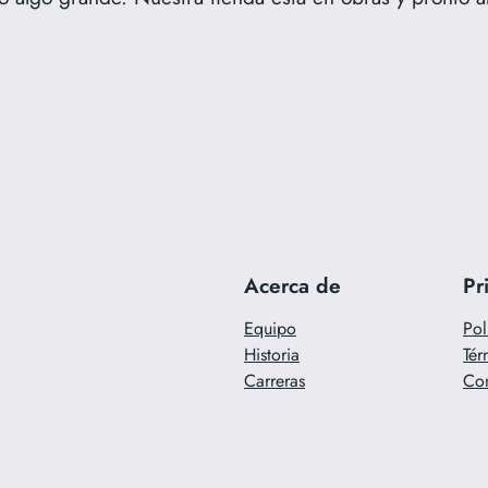
Acerca de
Pr
Equipo
Pol
Historia
Tér
Carreras
Con